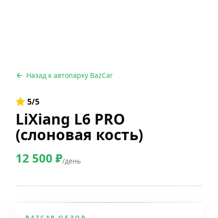
Назад к автопарку BazCar
5
/5
LiXiang L6 PRO
(слоновая кость)
12 500
₽
/день
BAZCAR ОБЗОР