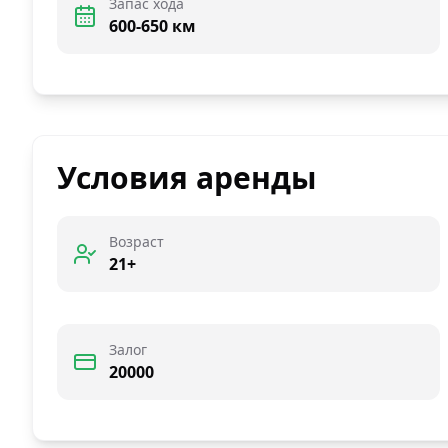
Запас хода
600-650 км
Условия аренды
Возраст
21+
Залог
20000