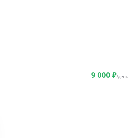
9 000
₽
/день
Период аренды
*