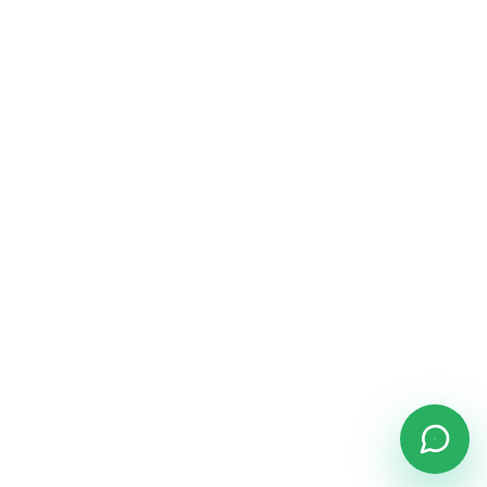
+7 989 441-38-88
Telegram
WhatsApp
Работаем официально, договор аренды
оформляется перед выдачей авто.
Реквизиты и закрывающие документы предоставим
перед бронированием.
Поддержка и согласование выдачи автомобиля
ежедневно.