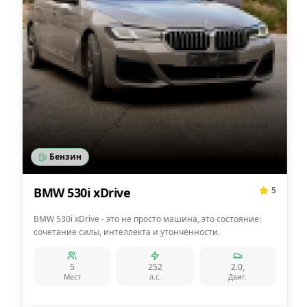
Бензин
BMW 530i xDrive
5
BMW 530i xDrive - это не просто машина, это состояние:
сочетание силы, интеллекта и утончённости.
5
252
2.0,
Мест
л.с.
Двиг.