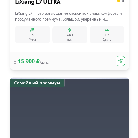
LiXiang L7 ULTRA
5
LiXiang L7 — это воплощение спокойной силы, комфорта и
продуманного премиума. Большой, уверенный и
максимально технологичный, он создан для тех, кто ценит
тишину в салоне, плавность хода и ощущение полного
5
449
1.5
контроля за рулём.
Мест
л.с.
Двиг.
15 900
₽
От
/день
Семейный премиум