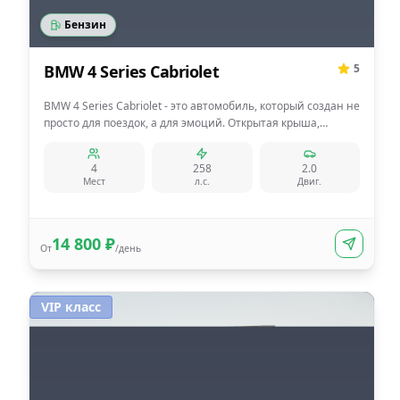
Бензин
BMW 4 Series Cabriolet
5
BMW 4 Series Cabriolet - это автомобиль, который создан не
просто для поездок, а для эмоций. Открытая крыша,
спортивный характер BMW и премиальный комфорт
превращают каждую дорогу в особенное событие.
4
258
2.0
Мест
л.с.
Двиг.
14 800
₽
От
/день
VIP класс