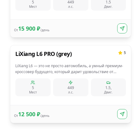
5
449
1.5
контроля за рулём
Мест
л.с.
Двиг.
15 900
₽
От
/день
Гибрид
Гибридная мощь
LiXiang L6 PRO (grey)
5
LiXiang L6 — это не просто автомобиль, а умный премиум-
кроссовер будущего, который дарит удовольствие от
каждой поездки.
5
449
1.5,
Мест
л.с.
Двиг.
12 500
₽
От
/день