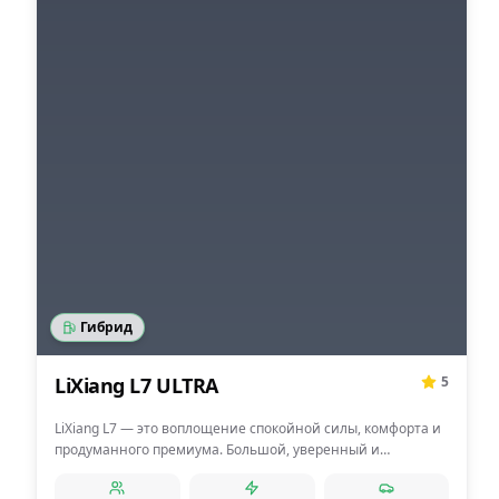
Гибрид
LiXiang L7 ULTRA
5
LiXiang L7 — это воплощение спокойной силы, комфорта и
продуманного премиума. Большой, уверенный и
максимально технологичный, он создан для тех, кто ценит
тишину в салоне, плавность хода и ощущение полного